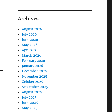
Archives
August 2026
July 2026
June 2026
May 2026
April 2026
March 2026
February 2026
January 2026
December 2025
November 2025
October 2025
September 2025
August 2025
July 2025
June 2025
May 2025