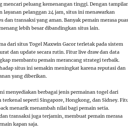
ng mencari peluang kemenangan tinggi. Dengan tampila
an layanan pelanggan 24 jam, situs ini menawarkan
s dan transaksi yang aman. Banyak pemain merasa pua
menang lebih besar dibandingkan situs lain.
a dari situs Togel Maxwin Gacor terletak pada sistem
urat dan update secara rutin. Fitur live draw dan data
gkap membantu pemain merancang strategi terbaik.
hadap situs ini semakin meningkat karena reputasi dan
yanan yang diberikan.
s ini menyediakan berbagai jenis permainan togel dari
 terkenal seperti Singapore, Hongkong, dan Sidney. Fit
ack menarik menambah nilai bagi pemain setia.
dan transaksi juga terjamin, membuat pemain merasa
main kapan saja.