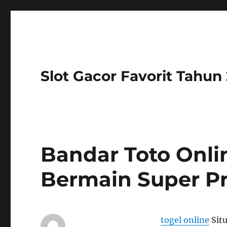
Slot Gacor Favorit Tahu
Bandar Toto Onli
Bermain Super Pr
togel online
Situ