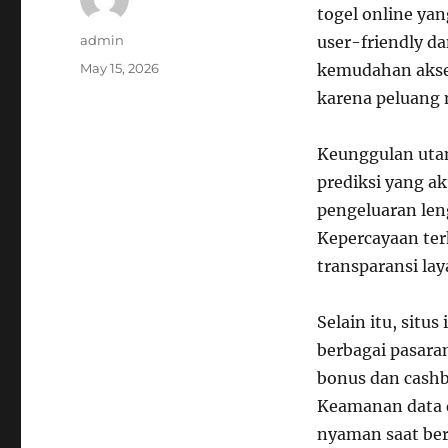
togel online ya
Author
admin
user-friendly d
Posted
May 15, 2026
kemudahan akse
on
karena peluang 
Keunggulan utam
prediksi yang ak
pengeluaran len
Kepercayaan ter
transparansi la
Selain itu, situ
berbagai pasaran
bonus dan cashb
Keamanan data 
nyaman saat ber