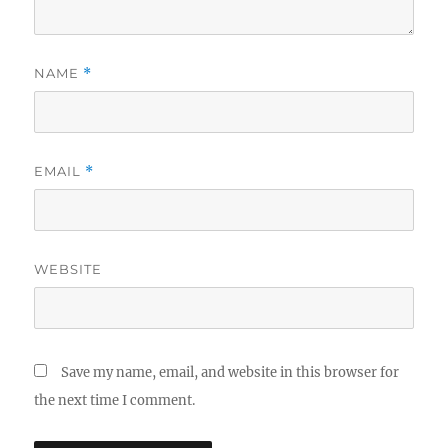
NAME
*
EMAIL
*
WEBSITE
Save my name, email, and website in this browser for
the next time I comment.