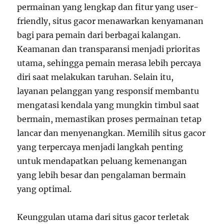
permainan yang lengkap dan fitur yang user-
friendly, situs gacor menawarkan kenyamanan
bagi para pemain dari berbagai kalangan.
Keamanan dan transparansi menjadi prioritas
utama, sehingga pemain merasa lebih percaya
diri saat melakukan taruhan. Selain itu,
layanan pelanggan yang responsif membantu
mengatasi kendala yang mungkin timbul saat
bermain, memastikan proses permainan tetap
lancar dan menyenangkan. Memilih situs gacor
yang terpercaya menjadi langkah penting
untuk mendapatkan peluang kemenangan
yang lebih besar dan pengalaman bermain
yang optimal.
Keunggulan utama dari situs gacor terletak