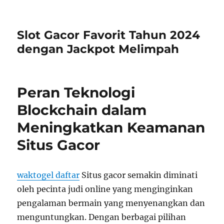
Slot Gacor Favorit Tahun 2024
dengan Jackpot Melimpah
Peran Teknologi
Blockchain dalam
Meningkatkan Keamanan
Situs Gacor
waktogel daftar
Situs gacor semakin diminati
oleh pecinta judi online yang menginginkan
pengalaman bermain yang menyenangkan dan
menguntungkan. Dengan berbagai pilihan