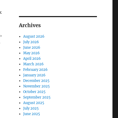
k
Archives
,
August 2026
h
July 2026
June 2026
May 2026
April 2026
March 2026
February 2026
January 2026
December 2025
November 2025
October 2025
September 2025
August 2025
July 2025
June 2025