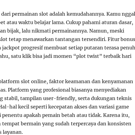
 dari permainan slot adalah kemudahannya. Kamu ngga
ibet atau waktu belajar lama. Cukup pahami aturan dasar,
an bijak, lalu nikmati permainannya. Namun, meski
 slot tetap menawarkan tantangan tersendiri. Fitur bonus
a jackpot progresif membuat setiap putaran terasa penu
ahu, satu klik bisa jadi momen “plot twist” terbaik hari
latform slot online, faktor keamanan dan kenyamanan
itas. Platform yang profesional biasanya menyediakan
g stabil, tampilan user-friendly, serta dukungan teknis
Hal-hal kecil seperti kecepatan akses dan variasi game
di penentu apakah pemain betah atau tidak. Karena itu,
 tempat bermain yang sudah terpercaya dan konsisten
s layanan.