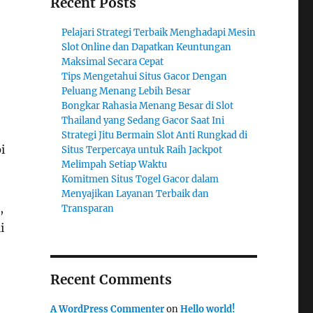
Recent Posts
Pelajari Strategi Terbaik Menghadapi Mesin
Slot Online dan Dapatkan Keuntungan
Maksimal Secara Cepat
Tips Mengetahui Situs Gacor Dengan
Peluang Menang Lebih Besar
Bongkar Rahasia Menang Besar di Slot
Thailand yang Sedang Gacor Saat Ini
Strategi Jitu Bermain Slot Anti Rungkad di
i
Situs Terpercaya untuk Raih Jackpot
Melimpah Setiap Waktu
Komitmen Situs Togel Gacor dalam
Menyajikan Layanan Terbaik dan
,
Transparan
i
Recent Comments
A WordPress Commenter
on
Hello world!