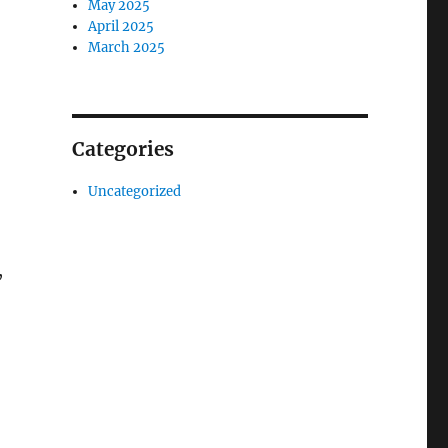
May 2025
April 2025
March 2025
Categories
Uncategorized
,