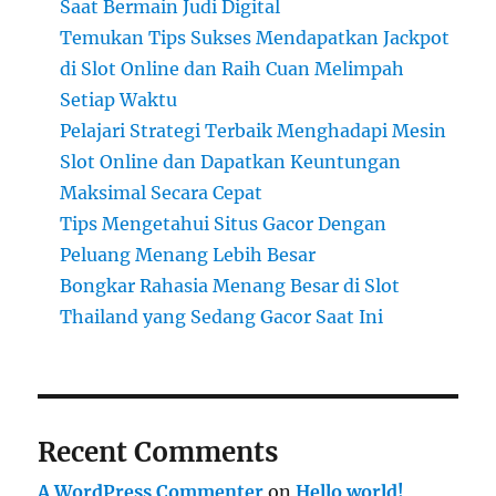
Saat Bermain Judi Digital
Temukan Tips Sukses Mendapatkan Jackpot
di Slot Online dan Raih Cuan Melimpah
Setiap Waktu
Pelajari Strategi Terbaik Menghadapi Mesin
Slot Online dan Dapatkan Keuntungan
Maksimal Secara Cepat
Tips Mengetahui Situs Gacor Dengan
Peluang Menang Lebih Besar
Bongkar Rahasia Menang Besar di Slot
Thailand yang Sedang Gacor Saat Ini
Recent Comments
A WordPress Commenter
on
Hello world!