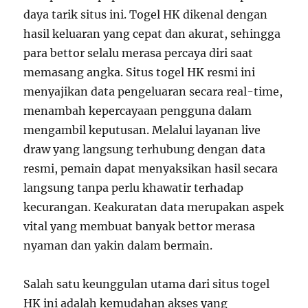
daya tarik situs ini. Togel HK dikenal dengan
hasil keluaran yang cepat dan akurat, sehingga
para bettor selalu merasa percaya diri saat
memasang angka. Situs togel HK resmi ini
menyajikan data pengeluaran secara real-time,
menambah kepercayaan pengguna dalam
mengambil keputusan. Melalui layanan live
draw yang langsung terhubung dengan data
resmi, pemain dapat menyaksikan hasil secara
langsung tanpa perlu khawatir terhadap
kecurangan. Keakuratan data merupakan aspek
vital yang membuat banyak bettor merasa
nyaman dan yakin dalam bermain.
Salah satu keunggulan utama dari situs togel
HK ini adalah kemudahan akses yang