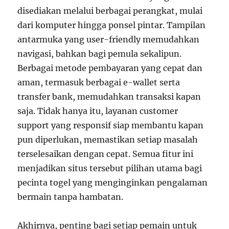
disediakan melalui berbagai perangkat, mulai
dari komputer hingga ponsel pintar. Tampilan
antarmuka yang user-friendly memudahkan
navigasi, bahkan bagi pemula sekalipun.
Berbagai metode pembayaran yang cepat dan
aman, termasuk berbagai e-wallet serta
transfer bank, memudahkan transaksi kapan
saja. Tidak hanya itu, layanan customer
support yang responsif siap membantu kapan
pun diperlukan, memastikan setiap masalah
terselesaikan dengan cepat. Semua fitur ini
menjadikan situs tersebut pilihan utama bagi
pecinta togel yang menginginkan pengalaman
bermain tanpa hambatan.
Akhirnya, penting bagi setiap pemain untuk