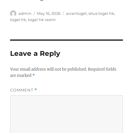
Author
Posted
Tags
admin
May 16, 2026
aviantogel
,
situs togel hk
,
on
togel hk
,
togel hk resmi
Leave a Reply
Your email address will not be published.
Required fields
are marked
*
COMMENT
*