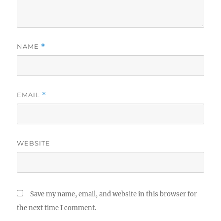
NAME
*
EMAIL
*
WEBSITE
Save my name, email, and website in this browser for
the next time I comment.