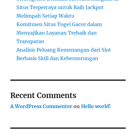
Situs Terpercaya untuk Raih Jackpot
Melimpah Setiap Waktu
Komitmen Situs Togel Gacor dalam
Menyajikan Layanan Terbaik dan
Transparan
Analisis Peluang Kemenangan dari Slot
Berbasis Skill dan Keberuntungan
Recent Comments
A WordPress Commenter
on
Hello world!