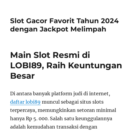
Slot Gacor Favorit Tahun 2024
dengan Jackpot Melimpah
Main Slot Resmi di
LOBI89, Raih Keuntungan
Besar
Di antara banyak platform judi di internet,
daftar lobi89
muncul sebagai situs slots
terpercaya, memungkinkan setoran minimal
hanya Rp 5. 000. Salah satu keunggulannya
adalah kemudahan transaksi dengan