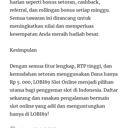
harian seperti bonus setoran, cashback,
referral, dan rollingan bonus setiap minggu.
Semua tawaran ini dirancang untuk
meningkatkan nilai dan memperluas
kesempatan Anda meraih hadiah besar.
Kesimpulan
Dengan semua fitur lengkap, RTP tinggi, dan
kemudahan setoran menggunakan Dana hanya
Rp 5. 000, LOBI89 Slot Online menjadi pilihan
utama bagi penggemar slot di Indonesia. Daftar
sekarang dan rasakan pengalaman bermain
slot online yang adil dan menguntungkan
hanya di LOBI89!