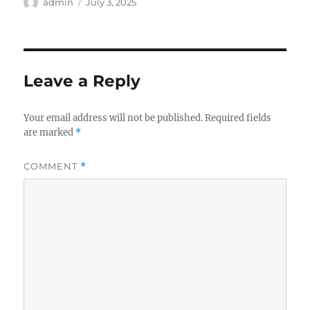
Author
Posted
admin
July 3, 2025
on
Leave a Reply
Your email address will not be published.
Required fields
are marked
*
COMMENT
*