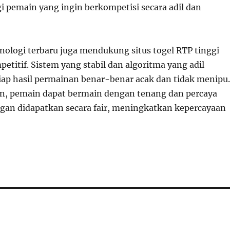
i pemain yang ingin berkompetisi secara adil dan
ologi terbaru juga mendukung situs togel RTP tinggi
etitif. Sistem yang stabil dan algoritma yang adil
ap hasil permainan benar-benar acak dan tidak menipu.
n, pemain dapat bermain dengan tenang dan percaya
an didapatkan secara fair, meningkatkan kepercayaan