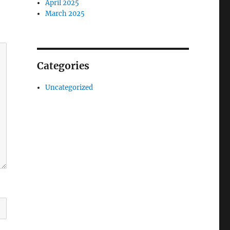
April 2025
March 2025
Categories
Uncategorized