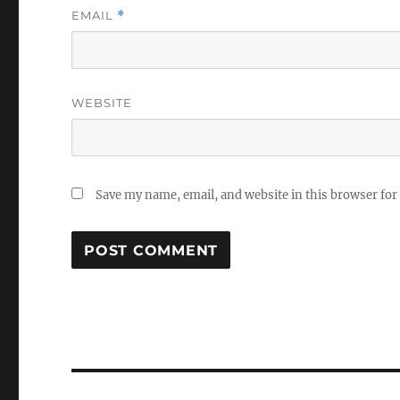
EMAIL
*
WEBSITE
Save my name, email, and website in this browser for
Post