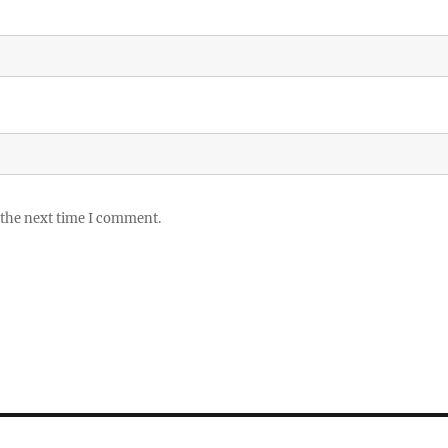
 the next time I comment.