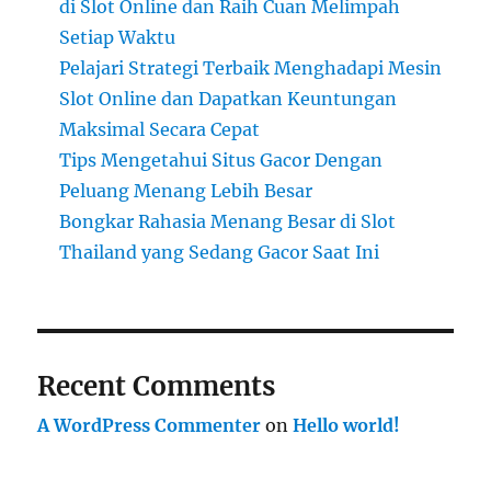
di Slot Online dan Raih Cuan Melimpah
Setiap Waktu
Pelajari Strategi Terbaik Menghadapi Mesin
Slot Online dan Dapatkan Keuntungan
Maksimal Secara Cepat
Tips Mengetahui Situs Gacor Dengan
Peluang Menang Lebih Besar
Bongkar Rahasia Menang Besar di Slot
Thailand yang Sedang Gacor Saat Ini
Recent Comments
A WordPress Commenter
on
Hello world!