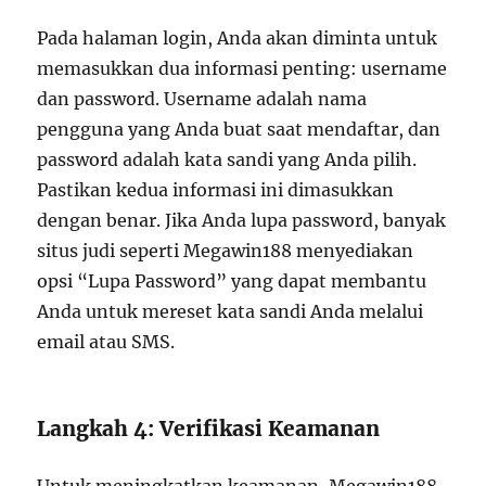
Pada halaman login, Anda akan diminta untuk
memasukkan dua informasi penting: username
dan password. Username adalah nama
pengguna yang Anda buat saat mendaftar, dan
password adalah kata sandi yang Anda pilih.
Pastikan kedua informasi ini dimasukkan
dengan benar. Jika Anda lupa password, banyak
situs judi seperti Megawin188 menyediakan
opsi “Lupa Password” yang dapat membantu
Anda untuk mereset kata sandi Anda melalui
email atau SMS.
Langkah 4: Verifikasi Keamanan