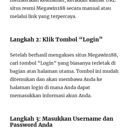
memastikan keamanan, ketikkan alamat URL
situs resmi Megawin188 secara manual atau
melalui link yang terpercaya.
Langkah 2: Klik Tombol “Login”
Setelah berhasil mengakses situs Megawin188,
cari tombol “Login” yang biasanya terletak di
bagian atas halaman utama. Tombol ini mudah
ditemukan dan akan membawa Anda ke
halaman login di mana Anda dapat
memasukkan informasi akun Anda.
Langkah 3: Masukkan Username dan
Password Anda