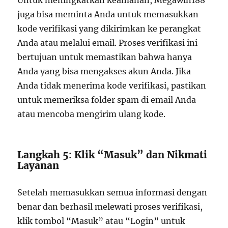
Untuk meningkatkan keamanan, Megawin188
juga bisa meminta Anda untuk memasukkan
kode verifikasi yang dikirimkan ke perangkat
Anda atau melalui email. Proses verifikasi ini
bertujuan untuk memastikan bahwa hanya
Anda yang bisa mengakses akun Anda. Jika
Anda tidak menerima kode verifikasi, pastikan
untuk memeriksa folder spam di email Anda
atau mencoba mengirim ulang kode.
Langkah 5: Klik “Masuk” dan Nikmati
Layanan
Setelah memasukkan semua informasi dengan
benar dan berhasil melewati proses verifikasi,
klik tombol “Masuk” atau “Login” untuk