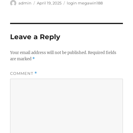
Author
Posted
Tags
admin
April 19, 2025
login megawin188
on
Leave a Reply
Your email address will not be published.
Required fields
are marked
*
COMMENT
*