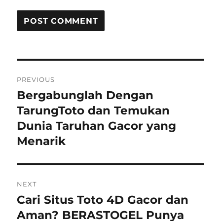
Post
PREVIOUS
navigation
Bergabunglah Dengan
Previous
post:
TarungToto dan Temukan
Dunia Taruhan Gacor yang
Menarik
NEXT
Cari Situs Toto 4D Gacor dan
Next
post:
Aman? BERASTOGEL Punya