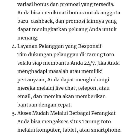
variasi bonus dan promosi yang tersedia.
Anda bisa menikmati bonus untuk anggota
baru, cashback, dan promosi lainnya yang
dapat meningkatkan peluang Anda untuk
menang.
Layanan Pelanggan yang Responsif
Tim dukungan pelanggan di TarungToto
selalu siap membantu Anda 24/7. Jika Anda
menghadapi masalah atau memiliki
pertanyaan, Anda dapat menghubungi
mereka melalui live chat, telepon, atau
email, dan mereka akan memberikan
bantuan dengan cepat.
Akses Mudah Melalui Berbagai Perangkat
Anda bisa mengakses situs TarungToto
melalui komputer, tablet, atau smartphone.