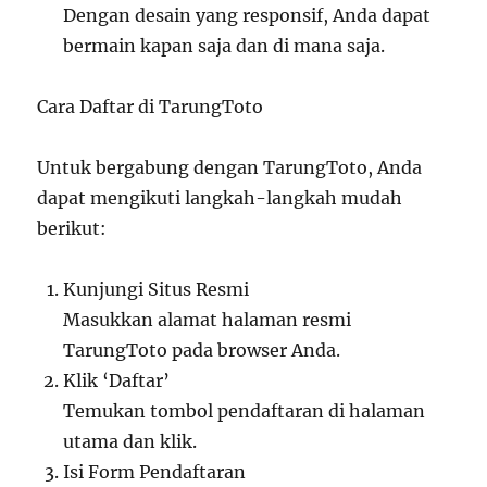
Dengan desain yang responsif, Anda dapat
bermain kapan saja dan di mana saja.
Cara Daftar di TarungToto
Untuk bergabung dengan TarungToto, Anda
dapat mengikuti langkah-langkah mudah
berikut:
Kunjungi Situs Resmi
Masukkan alamat halaman resmi
TarungToto pada browser Anda.
Klik ‘Daftar’
Temukan tombol pendaftaran di halaman
utama dan klik.
Isi Form Pendaftaran