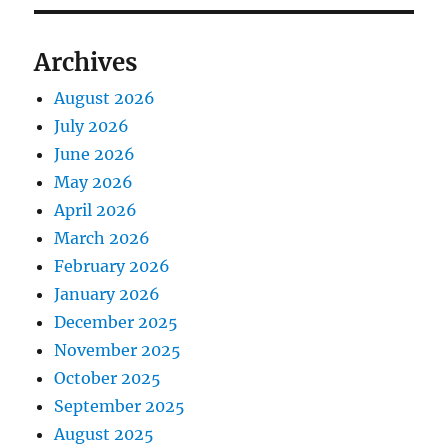
Archives
August 2026
July 2026
June 2026
May 2026
April 2026
March 2026
February 2026
January 2026
December 2025
November 2025
October 2025
September 2025
August 2025