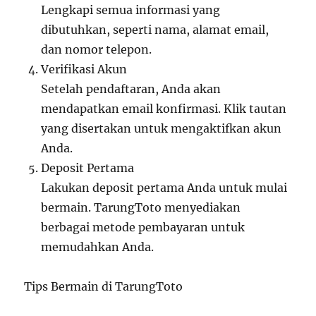
Lengkapi semua informasi yang
dibutuhkan, seperti nama, alamat email,
dan nomor telepon.
Verifikasi Akun
Setelah pendaftaran, Anda akan
mendapatkan email konfirmasi. Klik tautan
yang disertakan untuk mengaktifkan akun
Anda.
Deposit Pertama
Lakukan deposit pertama Anda untuk mulai
bermain. TarungToto menyediakan
berbagai metode pembayaran untuk
memudahkan Anda.
Tips Bermain di TarungToto