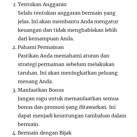
Tentukan Anggaran
Selalu tentukan anggaran bermain yang
jelas. Ini akan membantu Anda mengatur
keuangan dan tidak menghabiskan lebih
dari kemampuan Anda.
Pahami Permainan
Pastikan Anda memahami aturan dan
strategi permainan sebelum melakukan
taruhan. Ini akan meningkatkan peluang
menang Anda.
Manfaatkan Bonus
Jangan ragu untuk memanfaatkan semua
bonus dan promosi yang ditawarkan. Ini
dapat menjadi keuntungan tambahan dalam
bermain.
Bermain dengan Bijak