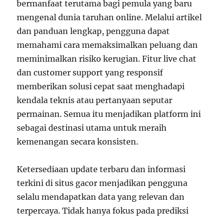
bermanfaat terutama bagi pemula yang baru
mengenal dunia taruhan online. Melalui artikel
dan panduan lengkap, pengguna dapat
memahami cara memaksimalkan peluang dan
meminimalkan risiko kerugian. Fitur live chat
dan customer support yang responsif
memberikan solusi cepat saat menghadapi
kendala teknis atau pertanyaan seputar
permainan. Semua itu menjadikan platform ini
sebagai destinasi utama untuk meraih
kemenangan secara konsisten.
Ketersediaan update terbaru dan informasi
terkini di situs gacor menjadikan pengguna
selalu mendapatkan data yang relevan dan
terpercaya. Tidak hanya fokus pada prediksi