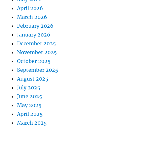
April 2026
March 2026
February 2026
January 2026
December 2025
November 2025
October 2025
September 2025
August 2025
July 2025
June 2025
May 2025
April 2025
March 2025