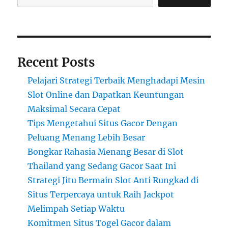
Recent Posts
Pelajari Strategi Terbaik Menghadapi Mesin
Slot Online dan Dapatkan Keuntungan
Maksimal Secara Cepat
Tips Mengetahui Situs Gacor Dengan
Peluang Menang Lebih Besar
Bongkar Rahasia Menang Besar di Slot
Thailand yang Sedang Gacor Saat Ini
Strategi Jitu Bermain Slot Anti Rungkad di
Situs Terpercaya untuk Raih Jackpot
Melimpah Setiap Waktu
Komitmen Situs Togel Gacor dalam