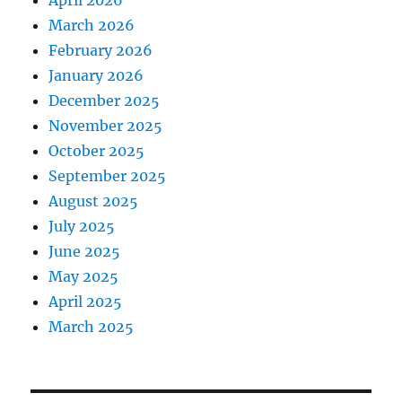
April 2026
March 2026
February 2026
January 2026
December 2025
November 2025
October 2025
September 2025
August 2025
July 2025
June 2025
May 2025
April 2025
March 2025