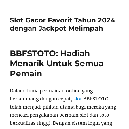
Slot Gacor Favorit Tahun 2024
dengan Jackpot Melimpah
BBFSTOTO: Hadiah
Menarik Untuk Semua
Pemain
Dalam dunia permainan online yang
berkembang dengan cepat,
slot
BBFSTOTO
telah menjadi pilihan utama bagi mereka yang
mencari pengalaman bermain slot dan toto
berkualitas tinggi. Dengan sistem login yang