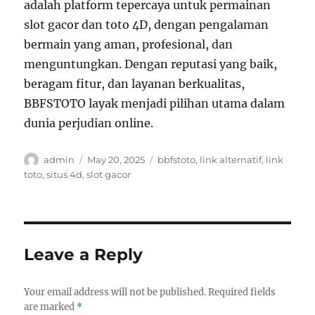
adalah platform tepercaya untuk permainan
slot gacor dan toto 4D, dengan pengalaman
bermain yang aman, profesional, dan
menguntungkan. Dengan reputasi yang baik,
beragam fitur, dan layanan berkualitas,
BBFSTOTO layak menjadi pilihan utama dalam
dunia perjudian online.
Author
Posted
Tags
admin
May 20, 2025
bbfstoto
,
link alternatif
,
link
on
toto
,
situs 4d
,
slot gacor
Leave a Reply
Your email address will not be published.
Required fields
are marked
*