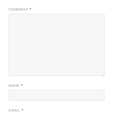
COMMENT
*
NAME
*
EMAIL
*