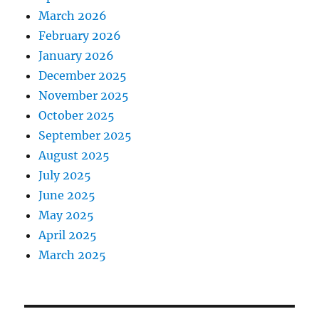
March 2026
February 2026
January 2026
December 2025
November 2025
October 2025
September 2025
August 2025
July 2025
June 2025
May 2025
April 2025
March 2025