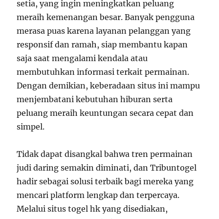
setia, yang ingin meningkatkan peluang
meraih kemenangan besar. Banyak pengguna
merasa puas karena layanan pelanggan yang
responsif dan ramah, siap membantu kapan
saja saat mengalami kendala atau
membutuhkan informasi terkait permainan.
Dengan demikian, keberadaan situs ini mampu
menjembatani kebutuhan hiburan serta
peluang meraih keuntungan secara cepat dan
simpel.
Tidak dapat disangkal bahwa tren permainan
judi daring semakin diminati, dan Tribuntogel
hadir sebagai solusi terbaik bagi mereka yang
mencari platform lengkap dan terpercaya.
Melalui situs togel hk yang disediakan,