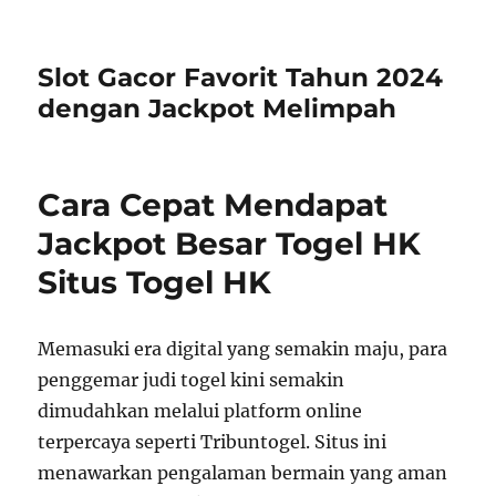
Slot Gacor Favorit Tahun 2024
dengan Jackpot Melimpah
Cara Cepat Mendapat
Jackpot Besar Togel HK
Situs Togel HK
Memasuki era digital yang semakin maju, para
penggemar judi togel kini semakin
dimudahkan melalui platform online
terpercaya seperti Tribuntogel. Situs ini
menawarkan pengalaman bermain yang aman