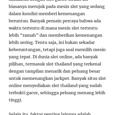
biasanya merujuk pada mesin slot yang sedang
dalam kondisi memberi kemenangan
beruntun. Banyak pemain percaya bahwa ada
waktu tertentu di mana mesin slot tertentu
lebih “ramah” dan memberikan kemenangan
lebih sering. Tentu saja, ini bukan sekadar
keberuntungan, tetapi juga soal memilih mesin
yang tepat. Di dunia slot online, ada banyak
pilihan, termasuk slot thailand yang terkenal
dengan tampilan menarik dan peluang besar
untuk memenangkan jackpot. Banyak situs slot
online menyediakan slot thailand yang sudah
terbukti gacor, sehingga peluang menang lebih
tinggi.
Selain itu, faktor penting lainnya adalah