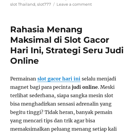
on
on
slot Thailand
,
slot777
Leave a comment
Rasakan
sensasi
slot
Rahasia Menang
Thailand,
peluang
Maksimal di Slot Gacor
menang
Hari Ini, Strategi Seru Judi
gede
selalu
Online
terbuka!
Permainan
slot gacor hari ini
selalu menjadi
magnet bagi para pecinta
judi online
. Meski
terlihat sederhana, siapa sangka mesin slot
bisa menghadirkan sensasi adrenalin yang
begitu tinggi? Tidak heran, banyak pemain
yang mencari tips dan trik agar bisa
memaksimalkan peluang menang setiap kali