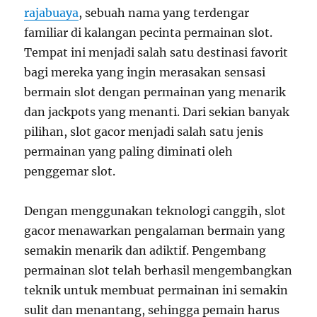
rajabuaya
, sebuah nama yang terdengar
familiar di kalangan pecinta permainan slot.
Tempat ini menjadi salah satu destinasi favorit
bagi mereka yang ingin merasakan sensasi
bermain slot dengan permainan yang menarik
dan jackpots yang menanti. Dari sekian banyak
pilihan, slot gacor menjadi salah satu jenis
permainan yang paling diminati oleh
penggemar slot.
Dengan menggunakan teknologi canggih, slot
gacor menawarkan pengalaman bermain yang
semakin menarik dan adiktif. Pengembang
permainan slot telah berhasil mengembangkan
teknik untuk membuat permainan ini semakin
sulit dan menantang, sehingga pemain harus