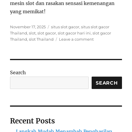
mesin slot dan rasakan sensasi kemenangan
yang memikat!
Posted
Tags
November 17, 2025
situs slot gacor
,
situs slot gacor
on
Thailand
,
slot
,
slot gacor
,
slot gacor hari ini
,
slot gacor
on
Thailand
,
slot Thailand
Leave a comment
Rahasia
Menang
Maksimal
di
Slot
Search
Gacor
Hari
SEARCH
Ini,
Strategi
Seru
Judi
Online
Recent Posts
Langkah Mudah Menambah Penghasilan