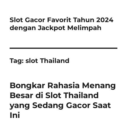
Slot Gacor Favorit Tahun 2024
dengan Jackpot Melimpah
Tag:
slot Thailand
Bongkar Rahasia Menang
Besar di Slot Thailand
yang Sedang Gacor Saat
Ini