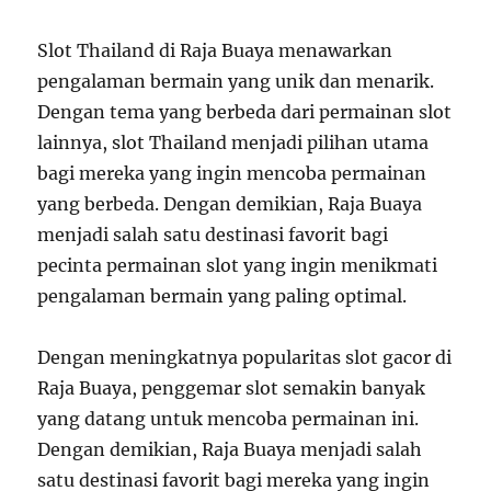
Slot Thailand di Raja Buaya menawarkan
pengalaman bermain yang unik dan menarik.
Dengan tema yang berbeda dari permainan slot
lainnya, slot Thailand menjadi pilihan utama
bagi mereka yang ingin mencoba permainan
yang berbeda. Dengan demikian, Raja Buaya
menjadi salah satu destinasi favorit bagi
pecinta permainan slot yang ingin menikmati
pengalaman bermain yang paling optimal.
Dengan meningkatnya popularitas slot gacor di
Raja Buaya, penggemar slot semakin banyak
yang datang untuk mencoba permainan ini.
Dengan demikian, Raja Buaya menjadi salah
satu destinasi favorit bagi mereka yang ingin