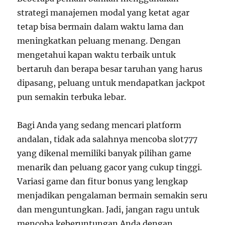
strategi manajemen modal yang ketat agar
tetap bisa bermain dalam waktu lama dan
meningkatkan peluang menang. Dengan
mengetahui kapan waktu terbaik untuk
bertaruh dan berapa besar taruhan yang harus
dipasang, peluang untuk mendapatkan jackpot
pun semakin terbuka lebar.
Bagi Anda yang sedang mencari platform
andalan, tidak ada salahnya mencoba slot777
yang dikenal memiliki banyak pilihan game
menarik dan peluang gacor yang cukup tinggi.
Variasi game dan fitur bonus yang lengkap
menjadikan pengalaman bermain semakin seru
dan menguntungkan. Jadi, jangan ragu untuk
mencoba keberuntungan Anda dengan