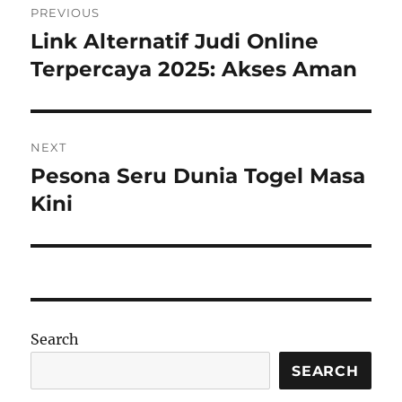
PREVIOUS
navigation
Link Alternatif Judi Online
Previous
post:
Terpercaya 2025: Akses Aman
NEXT
Pesona Seru Dunia Togel Masa
Next
post:
Kini
Search
SEARCH