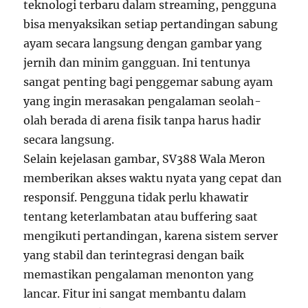
teknologi terbaru dalam streaming, pengguna
bisa menyaksikan setiap pertandingan sabung
ayam secara langsung dengan gambar yang
jernih dan minim gangguan. Ini tentunya
sangat penting bagi penggemar sabung ayam
yang ingin merasakan pengalaman seolah-
olah berada di arena fisik tanpa harus hadir
secara langsung.
Selain kejelasan gambar, SV388 Wala Meron
memberikan akses waktu nyata yang cepat dan
responsif. Pengguna tidak perlu khawatir
tentang keterlambatan atau buffering saat
mengikuti pertandingan, karena sistem server
yang stabil dan terintegrasi dengan baik
memastikan pengalaman menonton yang
lancar. Fitur ini sangat membantu dalam