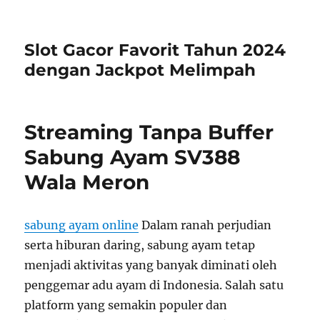
Slot Gacor Favorit Tahun 2024
dengan Jackpot Melimpah
Streaming Tanpa Buffer
Sabung Ayam SV388
Wala Meron
sabung ayam online
Dalam ranah perjudian
serta hiburan daring, sabung ayam tetap
menjadi aktivitas yang banyak diminati oleh
penggemar adu ayam di Indonesia. Salah satu
platform yang semakin populer dan