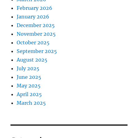
February 2026
January 2026
December 2025
November 2025
October 2025
September 2025
August 2025
July 2025
June 2025
May 2025
April 2025
March 2025