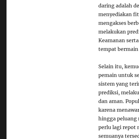
daring adalah d
menyediakan fit
mengakses berb
melakukan predi
Keamanan serta
tempat bermain 
Selain itu, kem
pemain untuk se
sistem yang teri
prediksi, melak
dan aman. Popul
karena menawar
hingga peluang 
perlu lagi repo
semuanya terse