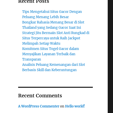
Recent Posts
Tips Mengetahui Situs Gacor Dengan
Peluang Menang Lebih Besar
Bongkar Rahasia Menang Besar di Slot
Thailand yang Sedang Gacor Saat Ini
Strategi Jitu Bermain Slot Anti Rungkad di
Situs Terpercaya untuk Raih Jackpot
Melimpah Setiap Waktu
Komitmen Situs Togel Gacor dalam
Menyajikan Layanan Terbaik dan
Transparan
Analisis Peluang Kemenangan dari Slot
Berbasis Skill dan Keberuntungan
Recent Comments
A WordPress Commenter
on
Hello world!