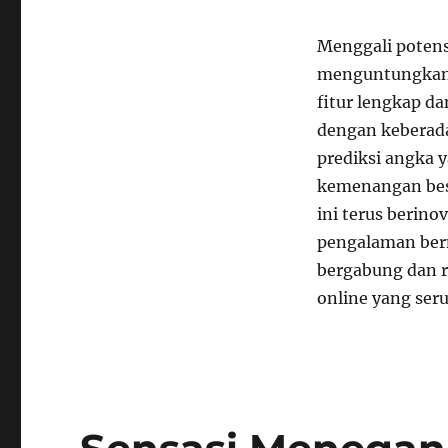
Menggali potensi
menguntungkan 
fitur lengkap d
dengan keberad
prediksi angka
kemenangan bes
ini terus berin
pengalaman ber
bergabung dan r
online yang ser