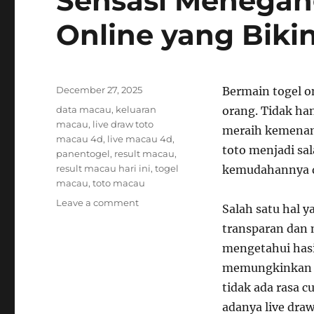
Sensasi Menegan
Online yang Biki
Posted
December 27, 2025
Bermain togel on
on
Tags
data macau
,
keluaran
orang. Tidak ha
macau
,
live draw toto
meraih kemenang
macau 4d
,
live macau 4d
,
toto menjadi sal
panentogel
,
result macau
,
result macau hari ini
,
togel
kemudahannya 
macau
,
toto macau
on
Leave a comment
Salah satu hal 
Sensasi
transparan dan 
Menegangkan
Bermain
mengetahui hasi
Togel
memungkinkan se
Online
tidak ada rasa c
yang
Bikin
adanya live dra