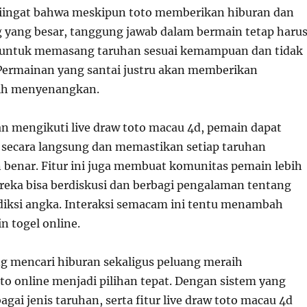
diingat bahwa meskipun toto memberikan hiburan dan
yang besar, tanggung jawab dalam bermain tetap haru
n untuk memasang taruhan sesuai kemampuan dan tidak
Permainan yang santai justru akan memberikan
ih menyenangkan.
gan mengikuti live draw toto macau 4d, pemain dapat
secara langsung dan memastikan setiap taruhan
 benar. Fitur ini juga membuat komunitas pemain lebih
ereka bisa berdiskusi dan berbagi pengalaman tentang
ediksi angka. Interaksi semacam ini tentu menambah
n togel online.
g mencari hiburan sekaligus peluang meraih
o online menjadi pilihan tepat. Dengan sistem yang
agai jenis taruhan, serta fitur live draw toto macau 4d