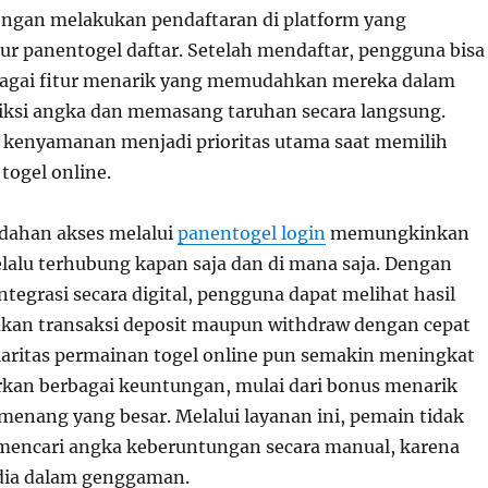
engan melakukan pendaftaran di platform yang
ur panentogel daftar. Setelah mendaftar, pengguna bisa
agai fitur menarik yang memudahkan mereka dalam
ksi angka dan memasang taruhan secara langsung.
 kenyamanan menjadi prioritas utama saat memilih
togel online.
udahan akses melalui
panentogel login
memungkinkan
lalu terhubung kapan saja dan di mana saja. Dengan
ntegrasi secara digital, pengguna dapat melihat hasil
ukan transaksi deposit maupun withdraw dengan cepat
aritas permainan togel online pun semakin meningkat
kan berbagai keuntungan, mulai dari bonus menarik
menang yang besar. Melalui layanan ini, pemain tidak
t mencari angka keberuntungan secara manual, karena
dia dalam genggaman.