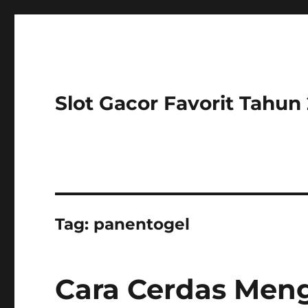
Slot Gacor Favorit Tahu
Tag:
panentogel
Cara Cerdas Men