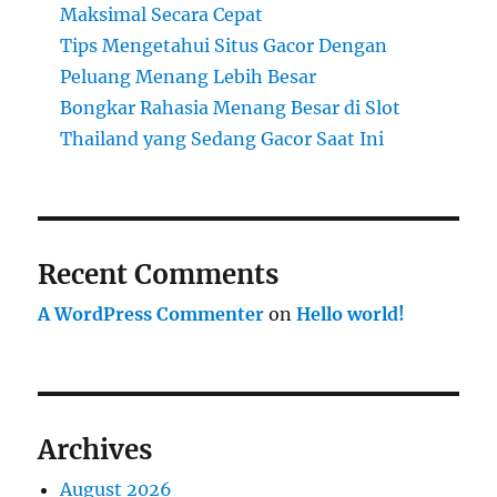
Maksimal Secara Cepat
Tips Mengetahui Situs Gacor Dengan
Peluang Menang Lebih Besar
Bongkar Rahasia Menang Besar di Slot
Thailand yang Sedang Gacor Saat Ini
Recent Comments
A WordPress Commenter
on
Hello world!
Archives
August 2026