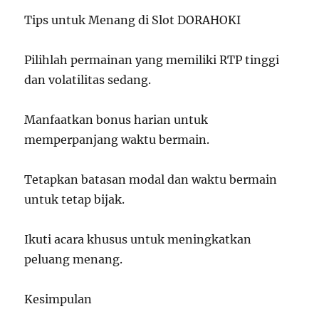
Tips untuk Menang di Slot DORAHOKI
Pilihlah permainan yang memiliki RTP tinggi
dan volatilitas sedang.
Manfaatkan bonus harian untuk
memperpanjang waktu bermain.
Tetapkan batasan modal dan waktu bermain
untuk tetap bijak.
Ikuti acara khusus untuk meningkatkan
peluang menang.
Kesimpulan