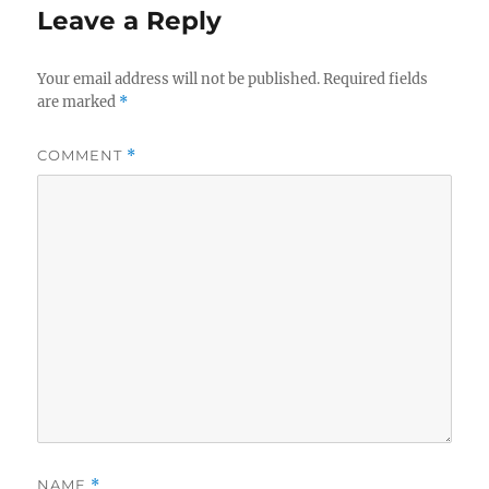
Leave a Reply
Your email address will not be published.
Required fields
are marked
*
COMMENT
*
NAME
*