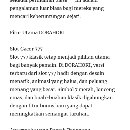
sekadar permainan biasa — ini adalah
pengalaman luar biasa bagi mereka yang
mencari keberuntungan sejati.
Fitur Utama DORAHOKI
Slot Gacor 777
Slot 777 klasik tetap menjadi pilihan utama
bagi banyak pemain. Di DORAHOKI, versi
terbaru dari slot 777 hadir dengan desain
menarik, animasi yang halus, dan peluang
menang yang besar. Simbol 7 merah, lonceng
emas, dan buah-buahan klasik digabungkan
dengan fitur bonus baru yang dapat
meningkatkan semangat taruhan.