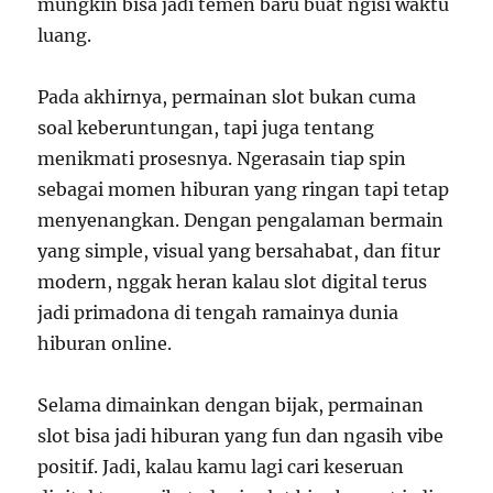
mungkin bisa jadi temen baru buat ngisi waktu
luang.
Pada akhirnya, permainan slot bukan cuma
soal keberuntungan, tapi juga tentang
menikmati prosesnya. Ngerasain tiap spin
sebagai momen hiburan yang ringan tapi tetap
menyenangkan. Dengan pengalaman bermain
yang simple, visual yang bersahabat, dan fitur
modern, nggak heran kalau slot digital terus
jadi primadona di tengah ramainya dunia
hiburan online.
Selama dimainkan dengan bijak, permainan
slot bisa jadi hiburan yang fun dan ngasih vibe
positif. Jadi, kalau kamu lagi cari keseruan