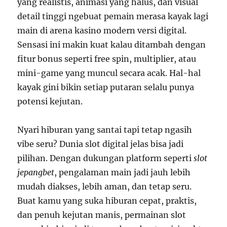
yang realistis, animasi yang halus, dan visual
detail tinggi ngebuat pemain merasa kayak lagi
main di arena kasino modern versi digital.
Sensasi ini makin kuat kalau ditambah dengan
fitur bonus seperti free spin, multiplier, atau
mini-game yang muncul secara acak. Hal-hal
kayak gini bikin setiap putaran selalu punya
potensi kejutan.
Nyari hiburan yang santai tapi tetap ngasih
vibe seru? Dunia slot digital jelas bisa jadi
pilihan. Dengan dukungan platform seperti
slot
jepangbet
, pengalaman main jadi jauh lebih
mudah diakses, lebih aman, dan tetap seru.
Buat kamu yang suka hiburan cepat, praktis,
dan penuh kejutan manis, permainan slot