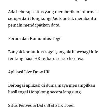
Ada beberapa situs yang memberikan informasi
serupa dari Hongkong Pools untuk membantu
pemain mendapatkan data.
Forum dan Komunitas Togel
Banyak komunitas togel yang aktif berbagi info
tentang hasil HK terbaru setiap harinya.
Aplikasi Live Draw HK
Berbagai aplikasi di dunia maya menampilkan
hasil togel Hongkong secara langsung.
Situs Penyedia Data Statistik Togel