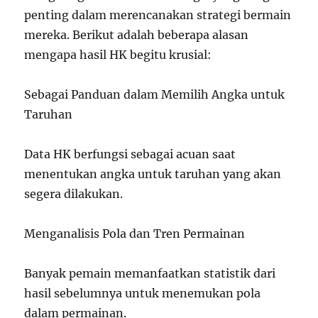
penting dalam merencanakan strategi bermain
mereka. Berikut adalah beberapa alasan
mengapa hasil HK begitu krusial:
Sebagai Panduan dalam Memilih Angka untuk
Taruhan
Data HK berfungsi sebagai acuan saat
menentukan angka untuk taruhan yang akan
segera dilakukan.
Menganalisis Pola dan Tren Permainan
Banyak pemain memanfaatkan statistik dari
hasil sebelumnya untuk menemukan pola
dalam permainan.