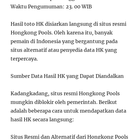
Waktu Pengumuman: 23. 00 WIB
Hasil toto HK disiarkan langsung di situs resmi
Hongkong Pools. Oleh karena itu, banyak
pemain di Indonesia yang bergantung pada
situs alternatif atau penyedia data HK yang
terpercaya.
Sumber Data Hasil HK yang Dapat Diandalkan
Kadangkadang, situs resmi Hongkong Pools
mungkin diblokir oleh pemerintah. Berikut
adalah beberapa cara untuk mendapatkan data
hasil HK secara langsung:
Situs Resmi dan Alternatif dari Hongkong Pools