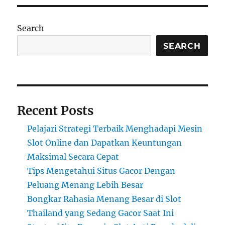
Search
SEARCH
Recent Posts
Pelajari Strategi Terbaik Menghadapi Mesin
Slot Online dan Dapatkan Keuntungan
Maksimal Secara Cepat
Tips Mengetahui Situs Gacor Dengan
Peluang Menang Lebih Besar
Bongkar Rahasia Menang Besar di Slot
Thailand yang Sedang Gacor Saat Ini