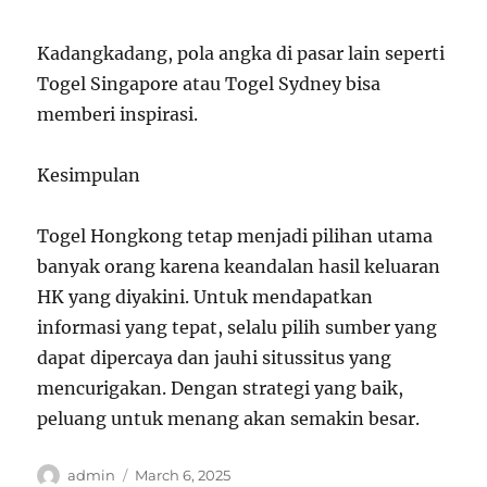
Kadangkadang, pola angka di pasar lain seperti
Togel Singapore atau Togel Sydney bisa
memberi inspirasi.
Kesimpulan
Togel Hongkong tetap menjadi pilihan utama
banyak orang karena keandalan hasil keluaran
HK yang diyakini. Untuk mendapatkan
informasi yang tepat, selalu pilih sumber yang
dapat dipercaya dan jauhi situssitus yang
mencurigakan. Dengan strategi yang baik,
peluang untuk menang akan semakin besar.
Author
Posted
admin
March 6, 2025