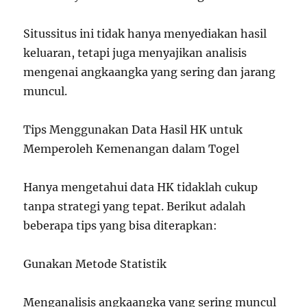
Situssitus ini tidak hanya menyediakan hasil
keluaran, tetapi juga menyajikan analisis
mengenai angkaangka yang sering dan jarang
muncul.
Tips Menggunakan Data Hasil HK untuk
Memperoleh Kemenangan dalam Togel
Hanya mengetahui data HK tidaklah cukup
tanpa strategi yang tepat. Berikut adalah
beberapa tips yang bisa diterapkan:
Gunakan Metode Statistik
Menganalisis angkaangka yang sering muncul