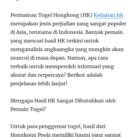
Permainan Togel Hongkong (HK)
Keluaran hk
merupakan jenis perjudian yang sangat populer
di Asia, terutama di Indonesia. Banyak pemain
yang mencari hasil HK terkini untuk
menganalisis angkaangka yang mungkin akan
muncul di masa depan. Namun, apa cara
terbaik untuk memperoleh informasi yang
akurat dan terpercaya? Berikut adalah
penjelasan lebih lanjut!
Mengapa Hasil HK Sangat Dibutuhkan oleh
Pemain Togel?
Untuk para penggemar togel, hasil dari
Hongkong Pools memiliki fungsi yang sangat