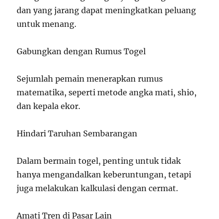
dan yang jarang dapat meningkatkan peluang
untuk menang.
Gabungkan dengan Rumus Togel
Sejumlah pemain menerapkan rumus
matematika, seperti metode angka mati, shio,
dan kepala ekor.
Hindari Taruhan Sembarangan
Dalam bermain togel, penting untuk tidak
hanya mengandalkan keberuntungan, tetapi
juga melakukan kalkulasi dengan cermat.
Amati Tren di Pasar Lain