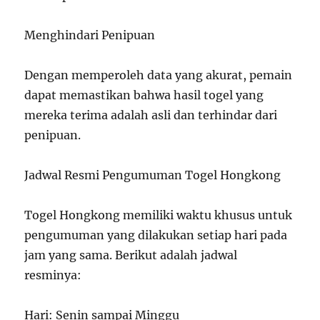
Menghindari Penipuan
Dengan memperoleh data yang akurat, pemain
dapat memastikan bahwa hasil togel yang
mereka terima adalah asli dan terhindar dari
penipuan.
Jadwal Resmi Pengumuman Togel Hongkong
Togel Hongkong memiliki waktu khusus untuk
pengumuman yang dilakukan setiap hari pada
jam yang sama. Berikut adalah jadwal
resminya:
Hari: Senin sampai Minggu