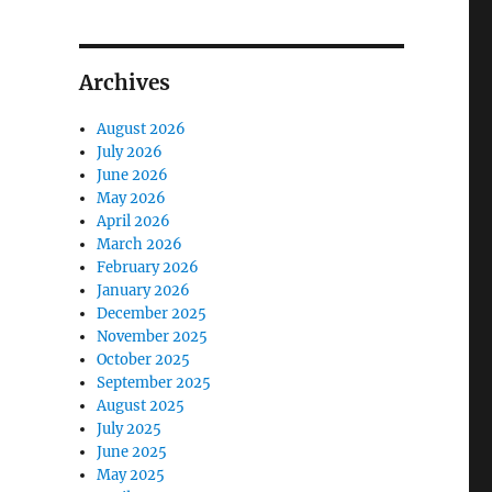
Archives
August 2026
July 2026
June 2026
May 2026
April 2026
March 2026
February 2026
January 2026
December 2025
November 2025
October 2025
September 2025
August 2025
July 2025
June 2025
May 2025