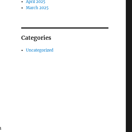
April 2025
March 2025
Categories
Uncategorized
n