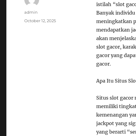
istilah “slot ga
Author
admin
Banyak individu
Posted
October 12, 2025
meningkatkan p
on
mendapatkan jac
akan menjelaska
slot gacor, karak
gacor yang dapat
gacor.
Apa Itu Situs Sl
Situs slot gacor
memiliki tingka
kemenangan yang
jackpot yang sig
yang berarti “s