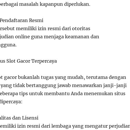
erbagai masalah kapanpun diperlukan.
n Pendaftaran Resmi
ersebut memiliki izin resmi dari otoritas
judian online guna menjaga keamanan dan
ngguna.
us Slot Gacor Terpercaya
lot gacor bukanlah tugas yang mudah, terutama dengan
 yang tidak bertanggung jawab menawarkan janji-janji
 beberapa tips untuk membantu Anda menemukan situs
dipercaya:
alitas dan Lisensi
memiliki izin resmi dari lembaga yang mengatur perjudia