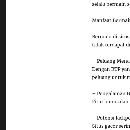
selalu bermain 
Manfaat Bermain
Bermain di situ
tidak terdapat di
– Peluang Mena
Dengan RTP yang
peluang untuk m
– Pengalaman B
Fitur bonus da
– Potensi Jackp
Situs gacor seri