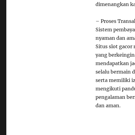
dimenangkan ka
– Proses Trans
Sistem pembayar
nyaman dan am
Situs slot gacor
yang berkeingi
mendapatkan jac
selalu bermain 
serta memiliki i
mengikuti pandu
pengalaman ber
dan aman.