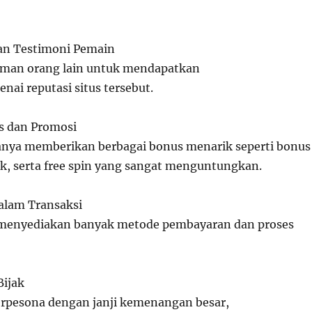
an Testimoni Pemain
aman orang lain untuk mendapatkan
ai reputasi situs tersebut.
us dan Promosi
sanya memberikan berbagai bonus menarik seperti bonus
ck, serta free spin yang sangat menguntungkan.
lam Transaksi
g menyediakan banyak metode pembayaran dan proses
ijak
terpesona dengan janji kemenangan besar,