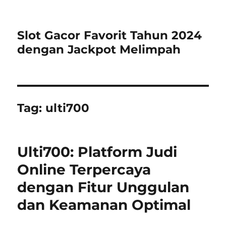
Slot Gacor Favorit Tahun 2024
dengan Jackpot Melimpah
Tag:
ulti700
Ulti700: Platform Judi
Online Terpercaya
dengan Fitur Unggulan
dan Keamanan Optimal