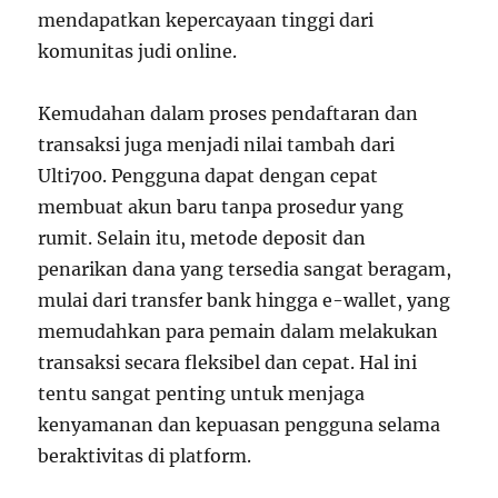
mendapatkan kepercayaan tinggi dari
komunitas judi online.
Kemudahan dalam proses pendaftaran dan
transaksi juga menjadi nilai tambah dari
Ulti700. Pengguna dapat dengan cepat
membuat akun baru tanpa prosedur yang
rumit. Selain itu, metode deposit dan
penarikan dana yang tersedia sangat beragam,
mulai dari transfer bank hingga e-wallet, yang
memudahkan para pemain dalam melakukan
transaksi secara fleksibel dan cepat. Hal ini
tentu sangat penting untuk menjaga
kenyamanan dan kepuasan pengguna selama
beraktivitas di platform.