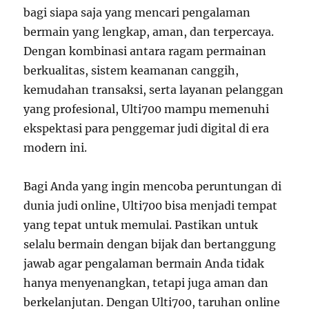
bagi siapa saja yang mencari pengalaman
bermain yang lengkap, aman, dan terpercaya.
Dengan kombinasi antara ragam permainan
berkualitas, sistem keamanan canggih,
kemudahan transaksi, serta layanan pelanggan
yang profesional, Ulti700 mampu memenuhi
ekspektasi para penggemar judi digital di era
modern ini.
Bagi Anda yang ingin mencoba peruntungan di
dunia judi online, Ulti700 bisa menjadi tempat
yang tepat untuk memulai. Pastikan untuk
selalu bermain dengan bijak dan bertanggung
jawab agar pengalaman bermain Anda tidak
hanya menyenangkan, tetapi juga aman dan
berkelanjutan. Dengan Ulti700, taruhan online