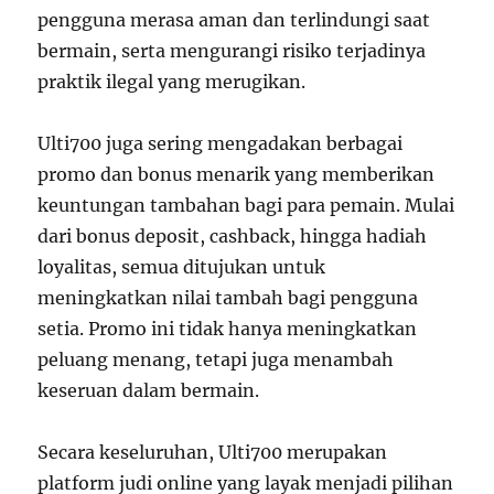
pengguna merasa aman dan terlindungi saat
bermain, serta mengurangi risiko terjadinya
praktik ilegal yang merugikan.
Ulti700 juga sering mengadakan berbagai
promo dan bonus menarik yang memberikan
keuntungan tambahan bagi para pemain. Mulai
dari bonus deposit, cashback, hingga hadiah
loyalitas, semua ditujukan untuk
meningkatkan nilai tambah bagi pengguna
setia. Promo ini tidak hanya meningkatkan
peluang menang, tetapi juga menambah
keseruan dalam bermain.
Secara keseluruhan, Ulti700 merupakan
platform judi online yang layak menjadi pilihan