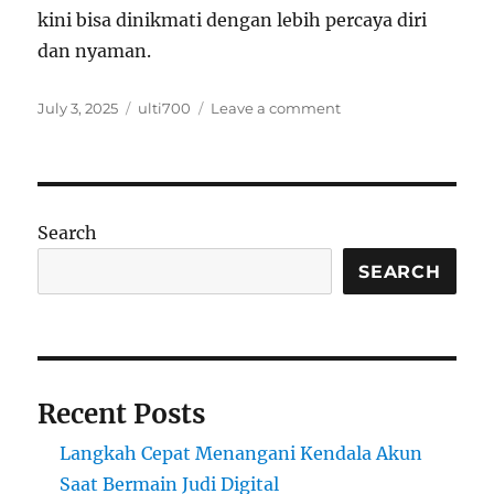
kini bisa dinikmati dengan lebih percaya diri
dan nyaman.
Posted
Tags
on
July 3, 2025
ulti700
Leave a comment
on
Ulti700:
Platform
Judi
Online
Terpercaya
Search
dengan
Fitur
SEARCH
Unggulan
dan
Keamanan
Optimal
Recent Posts
Langkah Cepat Menangani Kendala Akun
Saat Bermain Judi Digital