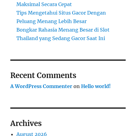
Maksimal Secara Cepat
Tips Mengetahui Situs Gacor Dengan
Peluang Menang Lebih Besar
Bongkar Rahasia Menang Besar di Slot
Thailand yang Sedang Gacor Saat Ini
Recent Comments
A WordPress Commenter
on
Hello world!
Archives
August 2026