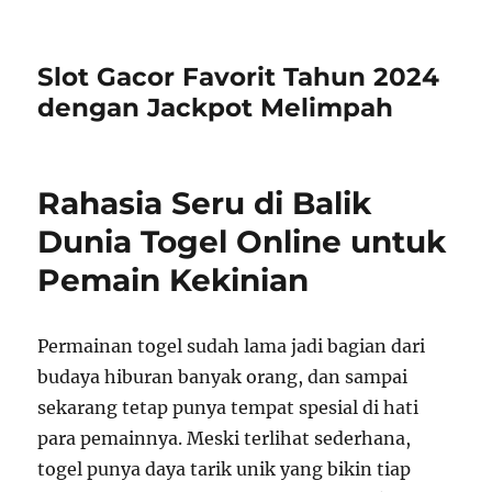
Slot Gacor Favorit Tahun 2024
dengan Jackpot Melimpah
Rahasia Seru di Balik
Dunia Togel Online untuk
Pemain Kekinian
Permainan togel sudah lama jadi bagian dari
budaya hiburan banyak orang, dan sampai
sekarang tetap punya tempat spesial di hati
para pemainnya. Meski terlihat sederhana,
togel punya daya tarik unik yang bikin tiap