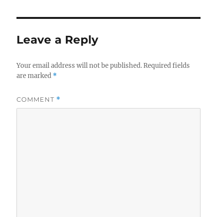
Leave a Reply
Your email address will not be published.
Required fields
are marked
*
COMMENT
*