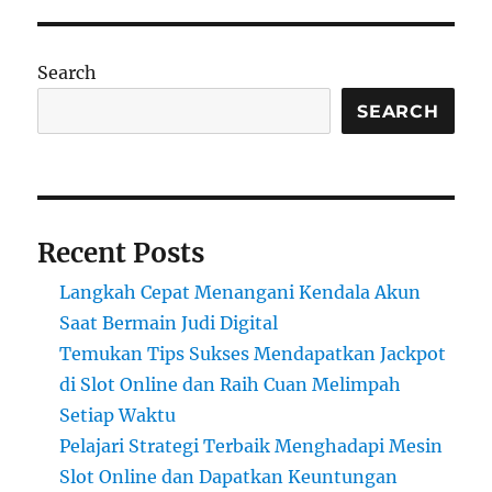
Search
SEARCH
Recent Posts
Langkah Cepat Menangani Kendala Akun
Saat Bermain Judi Digital
Temukan Tips Sukses Mendapatkan Jackpot
di Slot Online dan Raih Cuan Melimpah
Setiap Waktu
Pelajari Strategi Terbaik Menghadapi Mesin
Slot Online dan Dapatkan Keuntungan