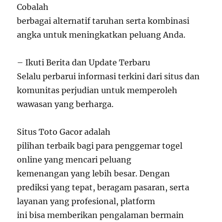
Cobalah
berbagai alternatif taruhan serta kombinasi
angka untuk meningkatkan peluang Anda.
– Ikuti Berita dan Update Terbaru
Selalu perbarui informasi terkini dari situs dan
komunitas perjudian untuk memperoleh
wawasan yang berharga.
Situs Toto Gacor adalah
pilihan terbaik bagi para penggemar togel
online yang mencari peluang
kemenangan yang lebih besar. Dengan
prediksi yang tepat, beragam pasaran, serta
layanan yang profesional, platform
ini bisa memberikan pengalaman bermain