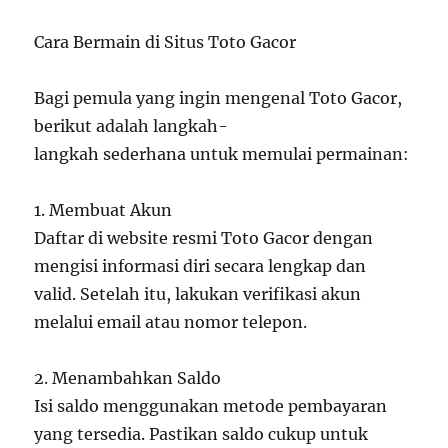
Cara Bermain di Situs Toto Gacor
Bagi pemula yang ingin mengenal Toto Gacor,
berikut adalah langkah-
langkah sederhana untuk memulai permainan:
1. Membuat Akun
Daftar di website resmi Toto Gacor dengan
mengisi informasi diri secara lengkap dan
valid. Setelah itu, lakukan verifikasi akun
melalui email atau nomor telepon.
2. Menambahkan Saldo
Isi saldo menggunakan metode pembayaran
yang tersedia. Pastikan saldo cukup untuk