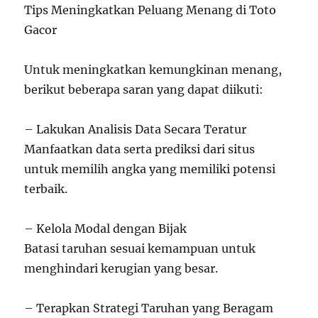
Tips Meningkatkan Peluang Menang di Toto
Gacor
Untuk meningkatkan kemungkinan menang,
berikut beberapa saran yang dapat diikuti:
– Lakukan Analisis Data Secara Teratur
Manfaatkan data serta prediksi dari situs
untuk memilih angka yang memiliki potensi
terbaik.
– Kelola Modal dengan Bijak
Batasi taruhan sesuai kemampuan untuk
menghindari kerugian yang besar.
– Terapkan Strategi Taruhan yang Beragam