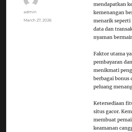
mendapatkan ke
Author
admin
kemenangan ber
Posted
March 27, 2026
menarik seperti
on
data dan transa
nyaman bermain
Faktor utama ya
pembayaran dan 
menikmati penga
berbagai bonus 
peluang menang
Ketersediaan fi
situs gacor. Ke
membuat pemain 
keamanan canggi