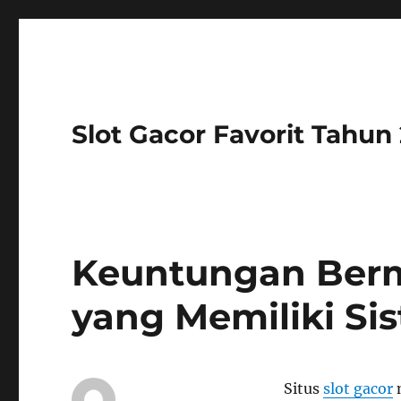
Slot Gacor Favorit Tahu
Keuntungan Berma
yang Memiliki Si
Situs
slot gacor
m