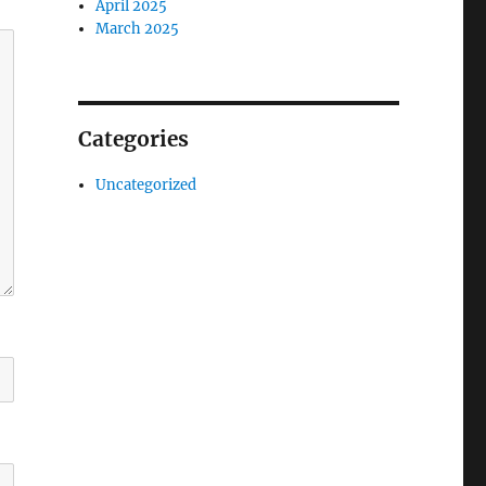
April 2025
March 2025
Categories
Uncategorized