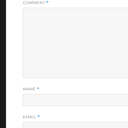
COMMENT
*
NAME
*
EMAIL
*