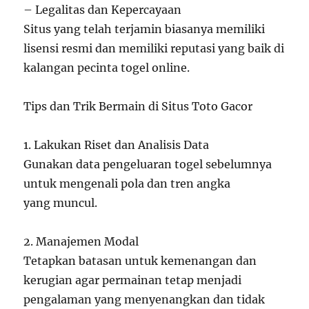
– Legalitas dan Kepercayaan
Situs yang telah terjamin biasanya memiliki
lisensi resmi dan memiliki reputasi yang baik di
kalangan pecinta togel online.
Tips dan Trik Bermain di Situs Toto Gacor
1. Lakukan Riset dan Analisis Data
Gunakan data pengeluaran togel sebelumnya
untuk mengenali pola dan tren angka
yang muncul.
2. Manajemen Modal
Tetapkan batasan untuk kemenangan dan
kerugian agar permainan tetap menjadi
pengalaman yang menyenangkan dan tidak