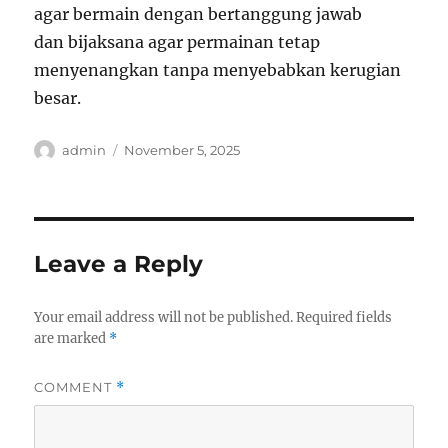
agar bermain dengan bertanggung jawab
dan bijaksana agar permainan tetap
menyenangkan tanpa menyebabkan kerugian
besar.
Author
Posted
admin
November 5, 2025
on
Leave a Reply
Your email address will not be published.
Required fields
are marked
*
COMMENT
*