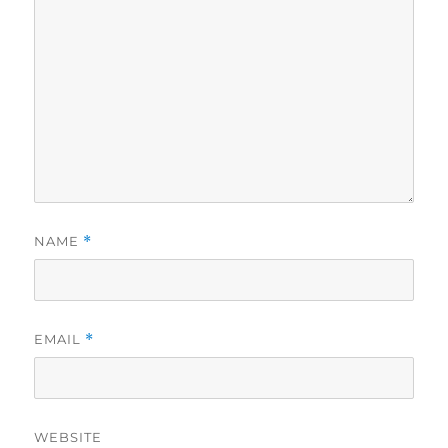
NAME
*
EMAIL
*
WEBSITE