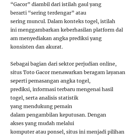
“Gacor” diambil dari istilah gaul yang
berarti “sering terdengar” atau
sering muncul. Dalam konteks togel, istilah
ini menggambarkan keberhasilan platform dal
am menyediakan angka prediksi yang
konsisten dan akurat.
Sebagai bagian dari sektor perjudian online,
situs Toto Gacor menawarkan beragam layanan
seperti pemasangan angka togel,
prediksi, informasi terbaru mengenai hasil
togel, serta analisis statistik
yang mendukung pemain
dalam pengambilan keputusan. Dengan
akses yang mudah melalui
komputer atau ponsel, situs ini menjadi pilihan