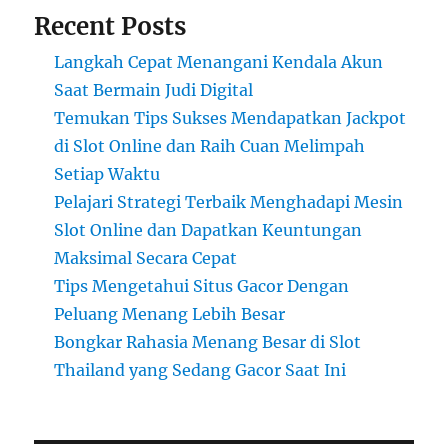
Recent Posts
Langkah Cepat Menangani Kendala Akun
Saat Bermain Judi Digital
Temukan Tips Sukses Mendapatkan Jackpot
di Slot Online dan Raih Cuan Melimpah
Setiap Waktu
Pelajari Strategi Terbaik Menghadapi Mesin
Slot Online dan Dapatkan Keuntungan
Maksimal Secara Cepat
Tips Mengetahui Situs Gacor Dengan
Peluang Menang Lebih Besar
Bongkar Rahasia Menang Besar di Slot
Thailand yang Sedang Gacor Saat Ini