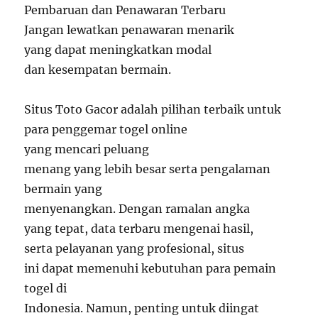
Pembaruan dan Penawaran Terbaru
Jangan lewatkan penawaran menarik
yang dapat meningkatkan modal
dan kesempatan bermain.
Situs Toto Gacor adalah pilihan terbaik untuk
para penggemar togel online
yang mencari peluang
menang yang lebih besar serta pengalaman
bermain yang
menyenangkan. Dengan ramalan angka
yang tepat, data terbaru mengenai hasil,
serta pelayanan yang profesional, situs
ini dapat memenuhi kebutuhan para pemain
togel di
Indonesia. Namun, penting untuk diingat