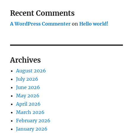
Recent Comments
A WordPress Commenter
on
Hello world!
Archives
August 2026
July 2026
June 2026
May 2026
April 2026
March 2026
February 2026
January 2026