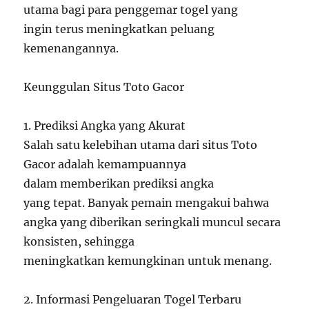
utama bagi para penggemar togel yang
ingin terus meningkatkan peluang
kemenangannya.
Keunggulan Situs Toto Gacor
1. Prediksi Angka yang Akurat
Salah satu kelebihan utama dari situs Toto
Gacor adalah kemampuannya
dalam memberikan prediksi angka
yang tepat. Banyak pemain mengakui bahwa
angka yang diberikan seringkali muncul secara
konsisten, sehingga
meningkatkan kemungkinan untuk menang.
2. Informasi Pengeluaran Togel Terbaru