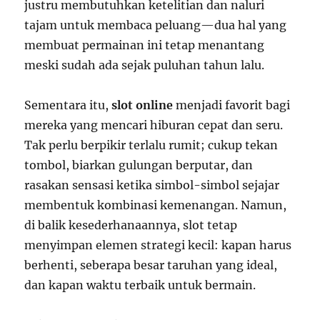
justru membutuhkan ketelitian dan naluri
tajam untuk membaca peluang—dua hal yang
membuat permainan ini tetap menantang
meski sudah ada sejak puluhan tahun lalu.
Sementara itu,
slot online
menjadi favorit bagi
mereka yang mencari hiburan cepat dan seru.
Tak perlu berpikir terlalu rumit; cukup tekan
tombol, biarkan gulungan berputar, dan
rasakan sensasi ketika simbol-simbol sejajar
membentuk kombinasi kemenangan. Namun,
di balik kesederhanaannya, slot tetap
menyimpan elemen strategi kecil: kapan harus
berhenti, seberapa besar taruhan yang ideal,
dan kapan waktu terbaik untuk bermain.