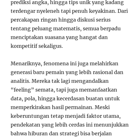
prediksi angka, hingga tips unik yang kadang
terdengar nyeleneh tapi penuh keyakinan. Dari
percakapan ringan hingga diskusi serius
tentang peluang matematis, semua berpadu
menciptakan suasana yang hangat dan
kompetitif sekaligus.
Menariknya, fenomena ini juga melahirkan
generasi baru pemain yang lebih rasional dan
analitis. Mereka tak lagi mengandalkan
“feeling” semata, tapi juga memanfaatkan
data, pola, hingga kecerdasan buatan untuk
memperkirakan hasil permainan. Meski
keberuntungan tetap menjadi faktor utama,
pendekatan yang lebih cerdas ini menunjukkan
bahwa hiburan dan strategi bisa berjalan