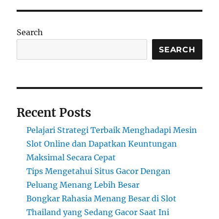
Search
SEARCH
Recent Posts
Pelajari Strategi Terbaik Menghadapi Mesin
Slot Online dan Dapatkan Keuntungan
Maksimal Secara Cepat
Tips Mengetahui Situs Gacor Dengan
Peluang Menang Lebih Besar
Bongkar Rahasia Menang Besar di Slot
Thailand yang Sedang Gacor Saat Ini