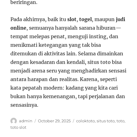
beriringan.
Pada akhirnya, baik itu
slot
,
togel
, maupun
judi
online
, semuanya hanyalah sarana hiburan—
tempat melepas penat, menguji insting, dan
menikmati ketegangan yang tak bisa
ditemukan di aktivitas lain. Selama dimainkan
dengan kesadaran dan kendali, situs toto bisa
menjadi arena seru yang menghadirkan sensasi
antara harapan dan realitas. Karena, seperti
kata pepatah modern: kadang yang kita cari
bukan hanya kemenangan, tapi perjalanan dan
sensasinya.
Author
Posted
Tags
admin
October 29, 2025
coloktoto
,
situs toto
,
toto
,
on
toto slot