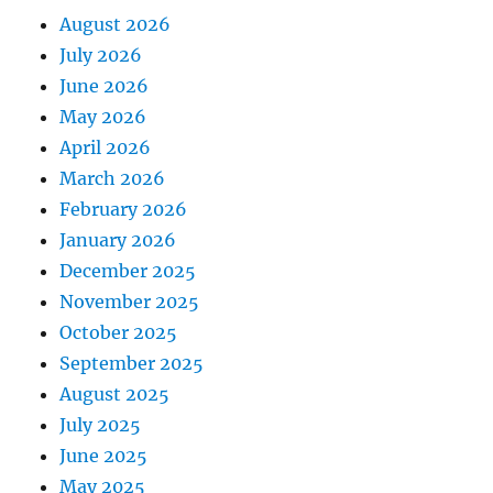
August 2026
July 2026
June 2026
May 2026
April 2026
March 2026
February 2026
January 2026
December 2025
November 2025
October 2025
September 2025
August 2025
July 2025
June 2025
May 2025