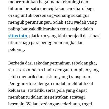
mencerminkan bagaimana teknologi dan
hiburan bersatu menciptakan cara baru bagi
orang untuk bersenang-senang sekaligus
menguji peruntungan. Salah satu wadah yang
paling banyak dibicarakan tentu saja adalah
situs toto
, platform yang kini menjadi destinasi
utama bagi para penggemar angka dan
peluang.
Berbeda dari sekadar permainan tebak angka,
situs toto modern hadir dengan tampilan yang
lebih menarik dan sistem yang transparan.
Pengguna bisa dengan mudah melihat hasil
keluaran, statistik, serta pola yang dapat
membantu dalam menentukan strategi
bermain. Walau terdengar sederhana, togel