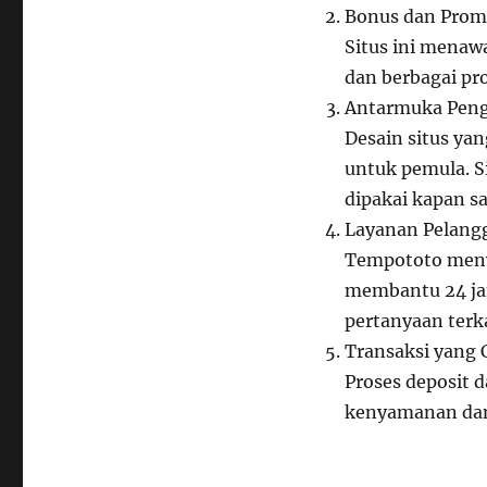
Bonus dan Prom
Situs ini menaw
dan berbagai pr
Antarmuka Peng
Desain situs y
untuk pemula. Si
dipakai kapan sa
Layanan Pelangg
Tempototo meny
membantu 24 ja
pertanyaan terk
Transaksi yang
Proses deposit 
kenyamanan dan