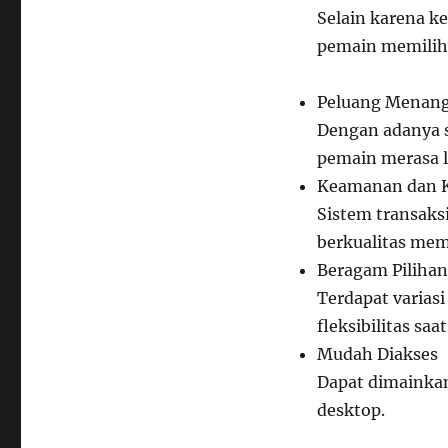
Selain karena k
pemain memilih
Peluang Menang
Dengan adanya s
pemain merasa 
Keamanan dan 
Sistem transaks
berkualitas mem
Beragam Pilihan
Terdapat varias
fleksibilitas saa
Mudah Diakses
Dapat dimainkan
desktop.