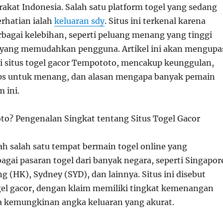
akat Indonesia. Salah satu platform togel yang sedang
rhatian ialah
keluaran sdy
. Situs ini terkenal karena
agai kelebihan, seperti peluang menang yang tinggi
ur yang memudahkan pengguna. Artikel ini akan mengupa
 situs togel gacor Tempototo, mencakup keunggulan,
ips untuk menang, dan alasan mengapa banyak pemain
 ini.
to? Pengenalan Singkat tentang Situs Togel Gacor
h salah satu tempat bermain togel online yang
agai pasaran togel dari banyak negara, seperti Singapor
 (HK), Sydney (SYD), dan lainnya. Situs ini disebut
ogel gacor, dengan klaim memiliki tingkat kemenangan
ta kemungkinan angka keluaran yang akurat.