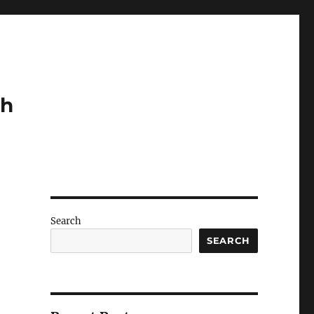
ah
Search
SEARCH