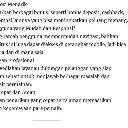
osi Menarik
arkan berbagai bonus, seperti bonus deposit, cashback,
omosi lainnya yang bisa meningkatkan peluang menang.
guna yang Mudah dan Responsif
ang ramah pengguna mempermudah navigasi, bahkan
tus ini juga dapat diakses di perangkat mobile, jadi bisa
ja dan di mana saja.
an Profesional
ediakan layanan dukungan pelanggan yang siap
m sehari untuk menjawab berbagai masalah dan
ait permainan.
 Cepat dan Aman
dan penarikan yang cepat serta aman memastikan
 kepercayaan para pemain.