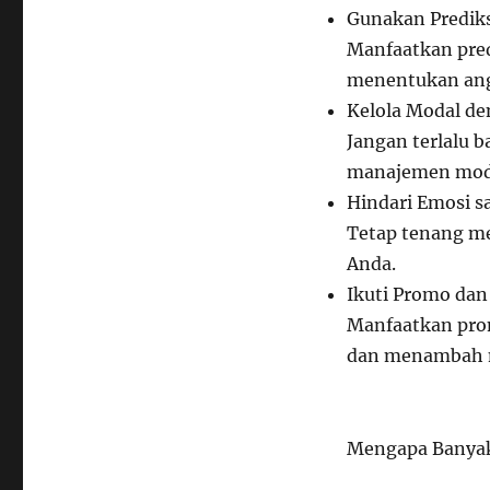
Gunakan Predik
Manfaatkan pred
menentukan an
Kelola Modal de
Jangan terlalu 
manajemen modal
Hindari Emosi s
Tetap tenang me
Anda.
Ikuti Promo dan
Manfaatkan pro
dan menambah 
Mengapa Banyak