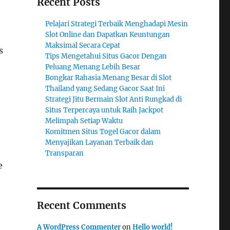
Recent Posts
Pelajari Strategi Terbaik Menghadapi Mesin
Slot Online dan Dapatkan Keuntungan
Maksimal Secara Cepat
s
Tips Mengetahui Situs Gacor Dengan
Peluang Menang Lebih Besar
Bongkar Rahasia Menang Besar di Slot
Thailand yang Sedang Gacor Saat Ini
Strategi Jitu Bermain Slot Anti Rungkad di
Situs Terpercaya untuk Raih Jackpot
Melimpah Setiap Waktu
Komitmen Situs Togel Gacor dalam
Menyajikan Layanan Terbaik dan
Transparan
e
Recent Comments
A WordPress Commenter
on
Hello world!