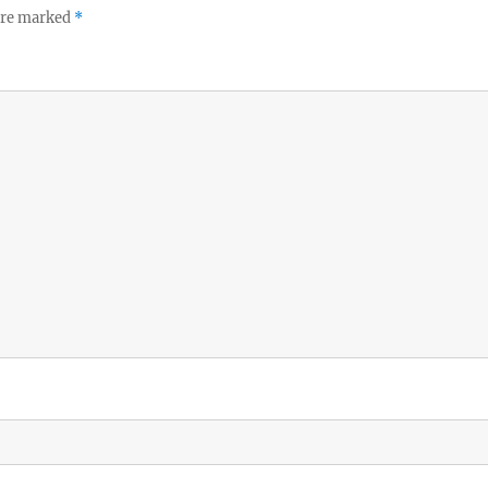
 are marked
*