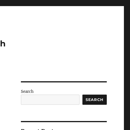
ah
Search
SEARCH