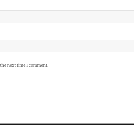
 the next time I comment.