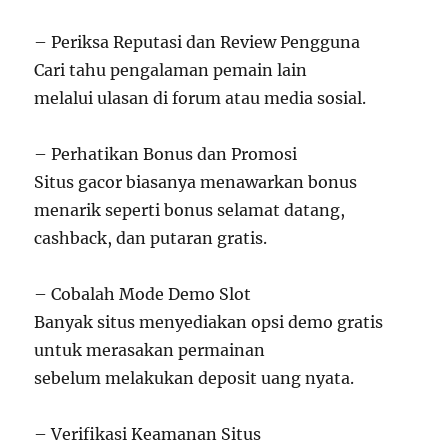
– Periksa Reputasi dan Review Pengguna
Cari tahu pengalaman pemain lain
melalui ulasan di forum atau media sosial.
– Perhatikan Bonus dan Promosi
Situs gacor biasanya menawarkan bonus
menarik seperti bonus selamat datang,
cashback, dan putaran gratis.
– Cobalah Mode Demo Slot
Banyak situs menyediakan opsi demo gratis
untuk merasakan permainan
sebelum melakukan deposit uang nyata.
– Verifikasi Keamanan Situs