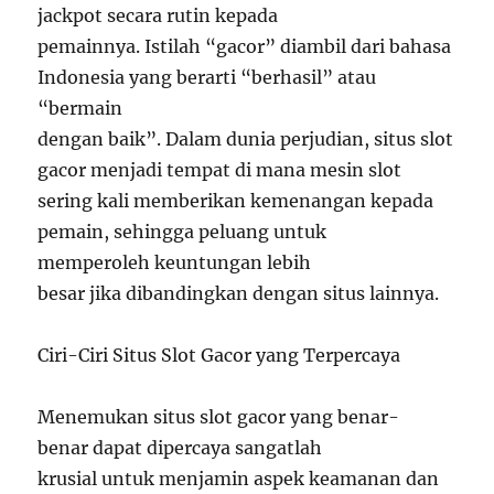
jackpot secara rutin kepada
pemainnya. Istilah “gacor” diambil dari bahasa
Indonesia yang berarti “berhasil” atau
“bermain
dengan baik”. Dalam dunia perjudian, situs slot
gacor menjadi tempat di mana mesin slot
sering kali memberikan kemenangan kepada
pemain, sehingga peluang untuk
memperoleh keuntungan lebih
besar jika dibandingkan dengan situs lainnya.
Ciri-Ciri Situs Slot Gacor yang Terpercaya
Menemukan situs slot gacor yang benar-
benar dapat dipercaya sangatlah
krusial untuk menjamin aspek keamanan dan