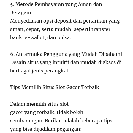
5. Metode Pembayaran yang Aman dan
Beragam
Menyediakan opsi deposit dan penarikan yang
aman, cepat, serta mudah, seperti transfer
bank, e-wallet, dan pulsa.
6. Antarmuka Pengguna yang Mudah Dipahami
Desain situs yang intuitif dan mudah diakses di
berbagai jenis perangkat.
Tips Memilih Situs Slot Gacor Terbaik
Dalam memilih situs slot
gacor yang terbaik, tidak boleh
sembarangan. Berikut adalah beberapa tips
yang bisa dijadikan pegangan: