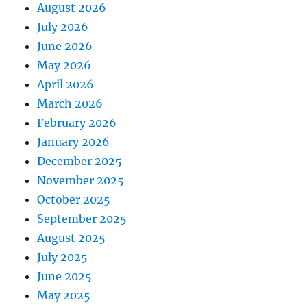
August 2026
July 2026
June 2026
May 2026
April 2026
March 2026
February 2026
January 2026
December 2025
November 2025
October 2025
September 2025
August 2025
July 2025
June 2025
May 2025