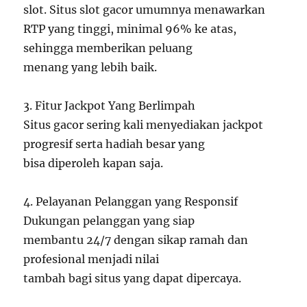
slot. Situs slot gacor umumnya menawarkan
RTP yang tinggi, minimal 96% ke atas,
sehingga memberikan peluang
menang yang lebih baik.
3. Fitur Jackpot Yang Berlimpah
Situs gacor sering kali menyediakan jackpot
progresif serta hadiah besar yang
bisa diperoleh kapan saja.
4. Pelayanan Pelanggan yang Responsif
Dukungan pelanggan yang siap
membantu 24/7 dengan sikap ramah dan
profesional menjadi nilai
tambah bagi situs yang dapat dipercaya.