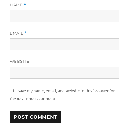
NAME
*
EMAIL
*
WEBSITE
Save my name, email, and website in this browser for
the next time I comment.