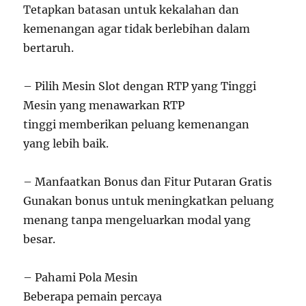
Tetapkan batasan untuk kekalahan dan
kemenangan agar tidak berlebihan dalam
bertaruh.
– Pilih Mesin Slot dengan RTP yang Tinggi
Mesin yang menawarkan RTP
tinggi memberikan peluang kemenangan
yang lebih baik.
– Manfaatkan Bonus dan Fitur Putaran Gratis
Gunakan bonus untuk meningkatkan peluang
menang tanpa mengeluarkan modal yang
besar.
– Pahami Pola Mesin
Beberapa pemain percaya