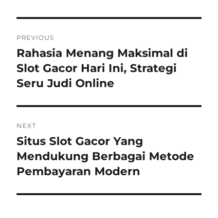
Post
PREVIOUS
navigation
Rahasia Menang Maksimal di
Previous
post:
Slot Gacor Hari Ini, Strategi
Seru Judi Online
NEXT
Situs Slot Gacor Yang
Next
post:
Mendukung Berbagai Metode
Pembayaran Modern