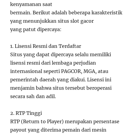
kenyamanan saat
bermain. Berikut adalah beberapa karakteristik
yang menunjukkan situs slot gacor
yang patut dipercaya:
1. Lisensi Resmi dan Terdaftar
Situs yang dapat dipercaya selalu memiliki
lisensi resmi dari lembaga perjudian
internasional seperti PAGCOR, MGA, atau
pemerintah daerah yang diakui. Lisensi ini
menjamin bahwa situs tersebut beroperasi
secara sah dan adil.
2. RTP Tinggi
RTP (Return to Player) merupakan persentase
payout yang diterima pemain dari mesin