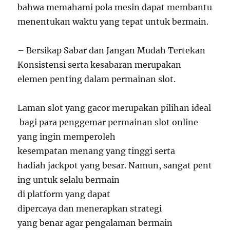
bahwa memahami pola mesin dapat membantu
menentukan waktu yang tepat untuk bermain.
– Bersikap Sabar dan Jangan Mudah Tertekan
Konsistensi serta kesabaran merupakan
elemen penting dalam permainan slot.
Laman slot yang gacor merupakan pilihan ideal
bagi para penggemar permainan slot online
yang ingin memperoleh
kesempatan menang yang tinggi serta
hadiah jackpot yang besar. Namun, sangat pent
ing untuk selalu bermain
di platform yang dapat
dipercaya dan menerapkan strategi
yang benar agar pengalaman bermain