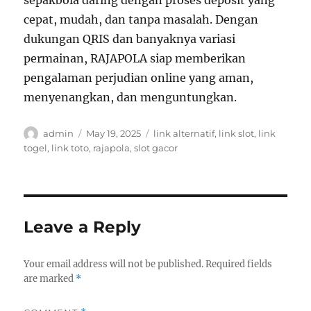
sepakbola daring dengan proses deposit yang
cepat, mudah, dan tanpa masalah. Dengan
dukungan QRIS dan banyaknya variasi
permainan, RAJAPOLA siap memberikan
pengalaman perjudian online yang aman,
menyenangkan, dan menguntungkan.
Author
Posted
Tags
admin
May 19, 2025
link alternatif
,
link slot
,
link
on
togel
,
link toto
,
rajapola
,
slot gacor
Leave a Reply
Your email address will not be published.
Required fields
are marked
*