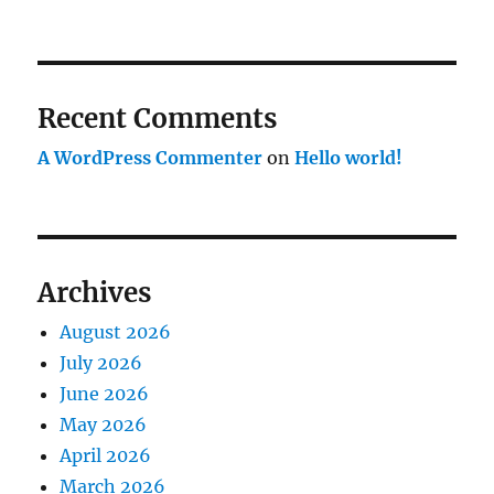
Recent Comments
A WordPress Commenter
on
Hello world!
Archives
August 2026
July 2026
June 2026
May 2026
April 2026
March 2026