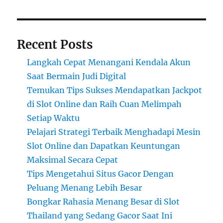
Recent Posts
Langkah Cepat Menangani Kendala Akun
Saat Bermain Judi Digital
Temukan Tips Sukses Mendapatkan Jackpot
di Slot Online dan Raih Cuan Melimpah
Setiap Waktu
Pelajari Strategi Terbaik Menghadapi Mesin
Slot Online dan Dapatkan Keuntungan
Maksimal Secara Cepat
Tips Mengetahui Situs Gacor Dengan
Peluang Menang Lebih Besar
Bongkar Rahasia Menang Besar di Slot
Thailand yang Sedang Gacor Saat Ini