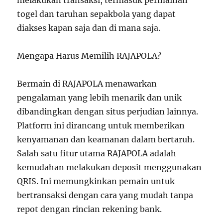
melakukan transaksi, termasuk permainan
togel dan taruhan sepakbola yang dapat
diakses kapan saja dan di mana saja.
Mengapa Harus Memilih RAJAPOLA?
Bermain di RAJAPOLA menawarkan
pengalaman yang lebih menarik dan unik
dibandingkan dengan situs perjudian lainnya.
Platform ini dirancang untuk memberikan
kenyamanan dan keamanan dalam bertaruh.
Salah satu fitur utama RAJAPOLA adalah
kemudahan melakukan deposit menggunakan
QRIS. Ini memungkinkan pemain untuk
bertransaksi dengan cara yang mudah tanpa
repot dengan rincian rekening bank.